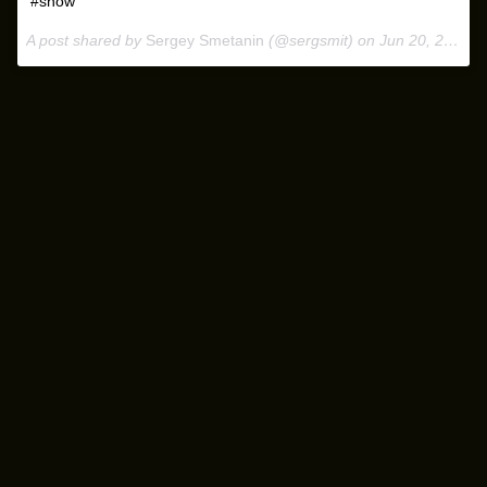
#show
A post shared by
Sergey Smetanin
(@sergsmit) on
Jun 20, 2018 at 10:44am PDT