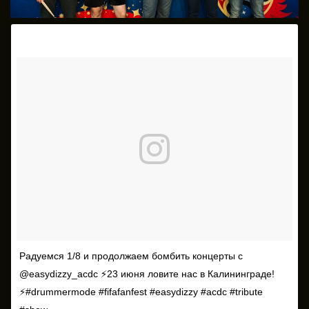
Радуемся 1/8 и продолжаем бомбить концерты с
@easydizzy_acdc ⚡️23 июня ловите нас в Калининграде!
⚡️#drummermode #fifafanfest #easydizzy #acdc #tribute