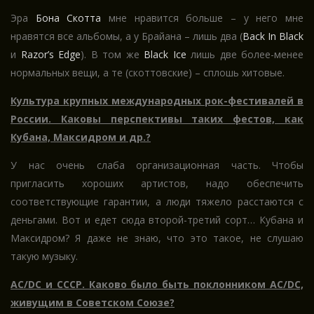
Эра
Бона Скотта
мне нравится больше – у него мне
нравятся все альбомы, а у Брайана – лишь два (
Back In Black
и
Razor’s Edge
). В том же
Black Ice
лишь две более-менее
нормальных вещи, а те (скоттовские) – сплошь хитовые.
Культура крупных международных рок-фестивалей в
России. Каковы перспективы таких фестов, как
Кубана, Максидром и др.?
У нас очень слаба организационная часть. Чтобы
пригласить хороших артистов, надо обеспечить
соответствующие гарантии, а люди тяжело расстаются с
деньгами. Вот и едет сюда второй-третий сорт… Кубана и
Максидром? Я даже не знаю, что это такое, не слушаю
такую музыку.
AC/DC и СССР. Каково было быть поклонником AC/DC,
живущим в Советском Союзе?