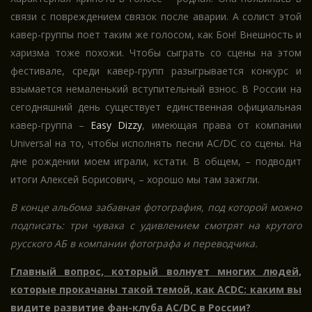
связи с повреждением связок после аварии. А солист этой
кавер-группы поет таким же голосом, как Бон! Внешность и
харизма тоже похожи. Чтобы сыграть со сцены на этом
фестивале, среди кавер-групп разыгрывается конкурс и
взымается немаленький вступительный взнос. В России на
сегодняшний день существует единственная официальная
кавер-группа –
Easy Dizzy
, имеющая права от компании
Universal на то, чтобы исполнять песни AC/DC со сцены. На
дне рождении моем играли, кстати. В общем, – подводит
итоги Алексей Борисович, – хорошо мы там зажгли.
В конце альбома забавная фотография, под которой можно
подписать: три чувака с удивлением смотрят на крутого
русского АБ в компании фотографа и переводчика.
Главный вопрос, который волнует многих людей,
которые прокачаны такой темой, как ACDC: каким вы
видите развитие фан-клуба AC/DC в России?