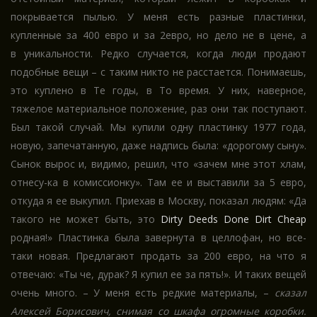
покрывается пылью. У меня есть разные пластинки,
купленные за 400 евро и за 2евро, но дело не в цене, а
в уникальности. Редко случается, когда люди продают
подобные вещи – с таким никто не расстается. Понимаешь,
это куплено в Те годы, в То время. У них, наверное,
тяжелое материальное положение, раз они так поступают.
Был такой случай. Мы купили одну пластинку 1977 года,
новую, запечатанную, даже надпись была: «дорогому сыну».
Сынок вырос и, видимо, решил, что «зачем мне этот хлам,
отнесу-ка в комиссионку». Там ее и выставили за 5 евро,
откуда я ее выкупил. Приехав в Москву, показал людям: «Да
такого не может быть, это
Dirty Deeds Done Dirt Cheap
родная!» Пластинка была завернута в целлофан, но все-
таки новая. Предлагают продать за 200 евро, на что я
отвечаю: «Ты че, дурак? Я купил ее за пять!». И таких вещей
очень много. – У меня есть редкие материалы, –
сказал
Алексей Борисович, снимая со шкафа огромные коробки.