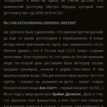
татуировки? У меня ни одной, не считая детские. Это
знаменитый фотограф Маттео Абруццо, который снял
фотокнигу про тур 2008-2010 AC/DC.
Вы там затусовались неплохо, смотрю?
Да! Для всех было удивлением, что приехал крутой русский,
да еще со своим фотографом и переводчиком. В конце
вечера меня пригласили на сцену, как специального гостя.
Многие думают, что в России еще СССР, живут старыми
понятиями. Всех поразило то, что даже из России приехали
люди. На второй день фестиваля была автограф сессия,
продажа сувениров, значков и редких пластинок. Я там
выцепил редкие вещи. Оба дня играли кавер-группы. Вот эта
группа, – говорит он, указывая на фото, – играет только
бонскотовские вещи (
Бон Скотт
– первый вокалист AC/DC, с
80-го года у микрофона уже
Брайан Джонсон
). Дело в том,
что Джонсон поет фальцетом, а Бон Скотт пел тенором.
Характерная хрипота в голосе – родная. Она появилась в