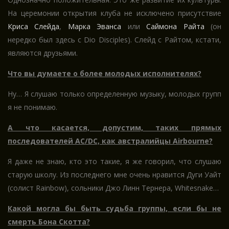
На церемонии открытия клуба не исключено присутствие
Криса Слейда
,
Марка Эванса
или
Саймона Райта
(он
нередко был здесь с Dio Disciples). Слейд с Райтом, кстати,
являются друзьями.
Что вы думаете о более молодых исполнителях?
Ну… Я слушаю только определенную музыку, молодых групп
я не понимаю.
А что касается, допустим, таких прямых
последователей AC/DC, как австралийцы Airbourne?
Я даже не знаю, кто это такие, я же говорил, что слушаю
старую школу. Из последнего мне очень нравится Дуги Уайт
(солист Rainbow), сольники Джо Линн Тернера, Whitesnake…
Какой могла бы быть судьба группы, если бы не
смерть Бона Скотта?