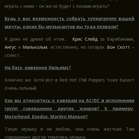
играть с ними – он же не будет с лохами играть?
Будь у вас возможность собрать супергруппу вашей
мечты, каких бы музыкантов вы туда позвали?
Я даже не думал об этом…
Крис Слейд
за барабанами,
Ангус
и
Малькольм
, естественно, на гитарах.
Бон Скотт
–
солист…
На басу, наверное Уильямс?
Конечно же. Хотя вот в Red Hot Chili Peppers тоже басист
очень сильный.
Как вы относитесь к каверам на AC/DC в исполнении
групп совершенно других жанров? К примеру,
Motorhead, Exodus, Marilyn Manson?
Такую музыку я не люблю, она очень жесткая. Там
совершенно другая тематика, музыка.