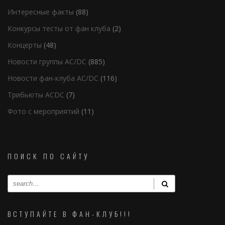
Интересные факты
(88)
Конкурсы тесты от фан клуба
(2)
Концерты
(48)
Новости группы AC/DC
(885)
Новости фан-клуба AC/DC
(116)
Трибьюты ACDC
(7)
Фото с мероприятий
(11)
ПОИСК ПО САЙТУ
ВСТУПАЙТЕ В ФАН-КЛУБ!!!