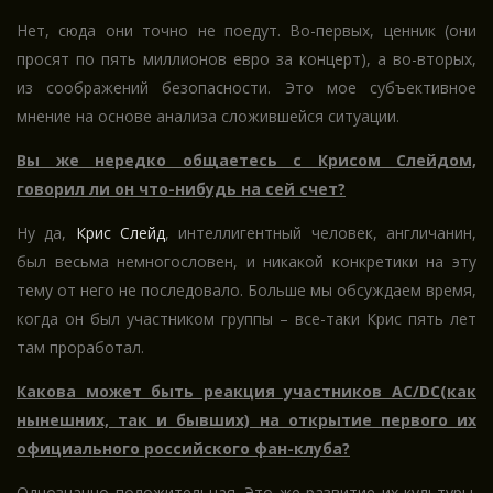
Нет, сюда они точно не поедут. Во-первых, ценник (они
просят по пять миллионов евро за концерт), а во-вторых,
из соображений безопасности. Это мое субъективное
мнение на основе анализа сложившейся ситуации.
Вы же нередко общаетесь с Крисом Слейдом,
говорил ли он что-нибудь на сей счет?
Ну да,
Крис Слейд
, интеллигентный человек, англичанин,
был весьма немногословен, и никакой конкретики на эту
тему от него не последовало. Больше мы обсуждаем время,
когда он был участником группы – все-таки Крис пять лет
там проработал.
Какова может быть реакция участников AC/DC(как
нынешних, так и бывших) на открытие первого их
официального российского фан-клуба?
Однозначно положительная. Это же развитие их культуры.