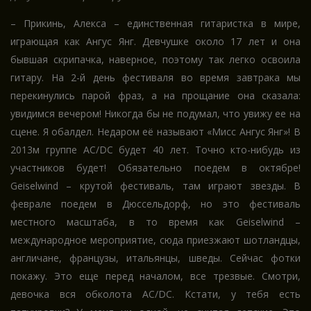
– Прикинь, Алекса – единственная гитаристка в мире,
играющая как Ангус Янг. Девчушке около 17 лет и она
бывшая скрипачка, наверное, поэтому так легко освоила
гитару. На 2-й день фестиваля во время завтрака мы
перекинулись парой фраз, а на прощание она сказала:
увидимся вечером! Никогда бы не подумал, что увижу ее на
сцене. Я обалдел. Недаром её называют «Мисс Ангус Янг»! В
2013м группе AC/DC будет 40 лет. Точно кто-нибудь из
участников будет! Обязательно поедем в октябре!
Geiselwind – крутой фестиваль, там играют звезды. В
феврале поедем в Дюссельдорф, но это фестиваль
местного масштаба, в то время как Geiselwind –
международное мероприятие, сюда приезжают шотландцы,
англичане, французы, итальянцы, шведы. Сейчас фотки
покажу. Это еще перед началом, все трезвые. Смотри,
девочка вся обколота AC/DC. Кстати, у тебя есть