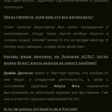
Еще один вопрос, заданный под впечатлением от размаха
коллекции:
Представляете, если вам это все распродать?
Ответ Алексея Борисовича был полон негодования и
непонимания, откуда такие мысли вообще берутся в
головах людей:
«Зачем? Зачем? Я это не продам никогда. И
своему сыну завещаю, создам свою династию».
Каковы ваши прогнозы на будущее AC/DC? Когда
можно будет ждать выхода их нового альбома?
Брайан Джонсон
пишет в Твиттере группы, что альбом-то
они пишут, а концертная деятельность, в связи с
состоянием здоровья
Ангуса Янга
, ограничится
выступлением на нескольких крупных рок-фестивалях. Там
они и отметят сорокалетний юбилей AC/DC.
Есть ли шансы затащить их в Россию?