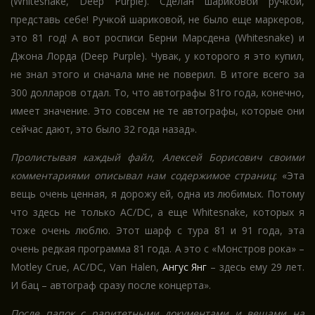
(Whitesnake, Deep Purple). Сделан шариковой ручкой,
представь себе! Ручкой шариковой, не было еще маркеров,
это 81 год! А вот росписи Берни Марсдена (Whitesnake) и
Джона Лорда (Deep Purple). Чувак, у которого я это купил,
не знал этого и сначала мне не поверил. В итоге всего за
300 долларов отдал. То, что автографы 81го года, конечно,
имеет значение. Это совсем не те автографы, которые они
сейчас дают, это было 32 года назад».
Пролистывая каждый файл, Алексей Борисович своими
комментариями описывал нам содержимое страниц
: «Эта
вещь очень ценная, я дорожу ей, одна из любимых. Потому
что здесь не только AC/DC, а еще Whitesnake, которых я
тоже очень люблю. Этот шарф с тура 81 и 91 года, эта
очень редкая программа 81 года. А это с «Монстров рока» –
Motley Crue, AC/DC, Van Halen,
Ангус Янг
– здесь ему 29 лет.
И бац – автограф сразу после концерта».
После папок с раритетными документами и вещами на