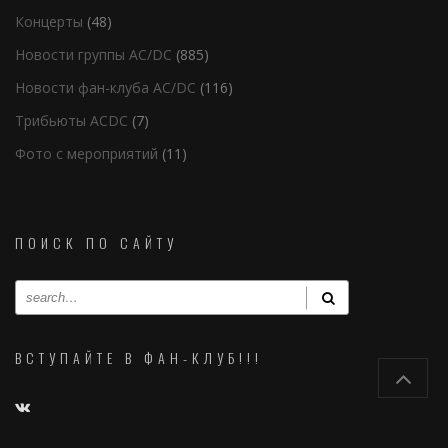
Концерты
(48)
Новости группы AC/DC
(885)
Новости фан-клуба AC/DC
(116)
Трибьюты ACDC
(7)
Фото с мероприятий
(11)
ПОИСК ПО САЙТУ
ВСТУПАЙТЕ В ФАН-КЛУБ!!!