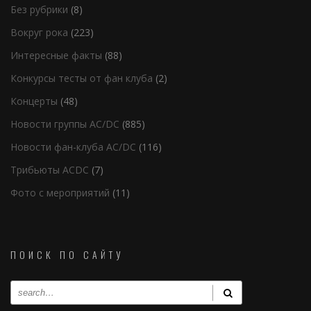
Без рубрики
(8)
Вокруг рока
(223)
Интересные факты
(88)
Конкурсы тесты от фан клуба
(2)
Концерты
(48)
Новости группы AC/DC
(885)
Новости фан-клуба AC/DC
(116)
Трибьюты ACDC
(7)
Фото с мероприятий
(11)
ПОИСК ПО САЙТУ